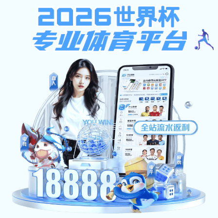
注册入口
全天更新 ·
杏宇官网
赛事
实时同步
无论您身在何处，
杏宇官网APP
为您带来高速、高
清、稳定的观赛体验。
下载客户端
网页端访问