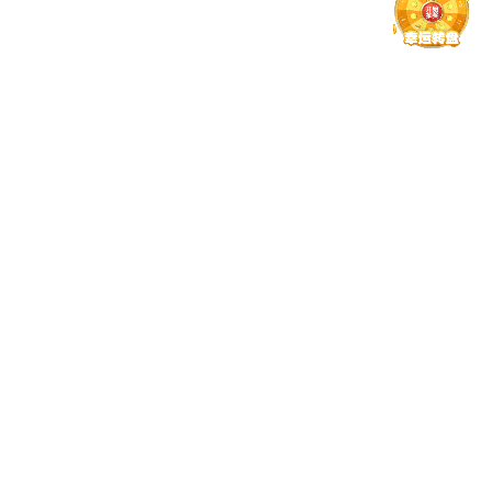
要因素之一。当对手加强逼抢时，多特蒙德往往显得
束手无策，这使得控球率下降，进攻组织受阻。因
此，加强中场人员配置及技战术训练，将有助于改善
这一局面。
3、技战术水平提升需求
为了适应现代足球的发展，各支顶级俱乐部都在不断
提升自己的技战术水平，而这也是多特蒙德目前亟需
解决的问题。一方面，他们需要优化已有战术体系，
使其更加灵活应变；另一方面，还要根据不同对手制
定相应策略，以提高赢得比赛的概率。
与此同时，多特蒙德也应该注重年轻球员的发展，通
过合理培养新秀来增强整体实力。在当今足球界，有