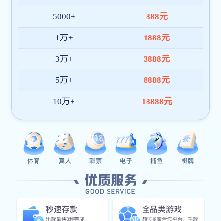
1、罚球的重要性
罚球作为篮球比赛中的重要得分手段，其意义不可小
觑。在比赛中，能够频繁造犯规并站上罚球线，不仅
能为球队带来直接得分，还能有效地消耗对方主力球
员的体力和犯规数量。米切尔通过自身优秀的突破能
力，在面对防守时总能够找到制造犯规的机会，这使
得他的罚球次数屡创新高。
同时，频繁的罚球也意味着球队可以在比赛中保持相
对稳定的得分节奏。每一次罚球都是一个潜在的得分
机会，这不仅可以鼓舞士气，也可能改变比赛走势。
因此，对于像米切尔这样的核心球员来说，提升个人
罚球命中率和增加造犯规能力，是非常关键的一步。