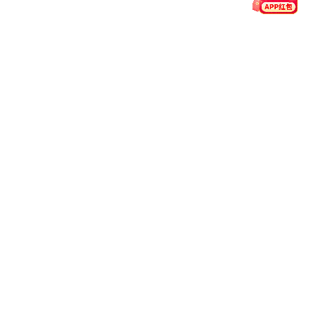
季后赛阶段。
4、对球队整体攻击性的影响
米切尔作为球队核心，对整体进攻体系有着举足轻重
的作用。他不仅负责主要得分任务，还承担起组织串
联全队进攻的重要责任。当他状态火热时，全队都能
感受到那股信心与激情，而当其他队员看到他的努力
与拼搏，自然也会受到鼓舞，相应地提升各自发挥。
与此同时，当其他球队针对他采取包夹策略时，这反
而为其他队员提供了更多轻松出手机会。通过拉开空
间，让更多人参与到进攻中来，有效缓解了对方对于
单一目标（即米切尔）的防守压力。这种良性的互动
促使整个团队形成更加丰富多彩且多元化的发展模
式，提高竞争优势。