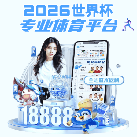
注册入口
全天更新 ·
杏宇官网
赛事
实时同步
无论您身在何处，
杏宇官网APP
为您带来高速、高
清、稳定的观赛体验。
下载客户端
网页端访问