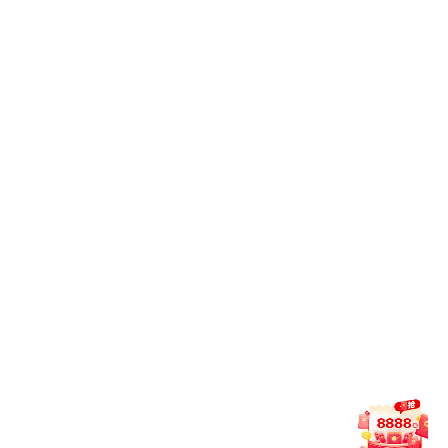
或假动作轻松摆脱防守者，并顺势杀入禁区进行得
分。而正是这种风格，让他频频获得造犯规机会，从
而提升了自己的罚球次数。
除了速度和技巧外，米切尔还有着非常成熟的大局
观。他懂得如何利用场上的空间，通过合理判断以及
观察来选择最佳进攻路线。同时，他也很清楚什么时
候该自己出手，什么时候该传递给队友，这样有效配
合显著提高了全队攻击效率。
值得注意的是，在面对不同类型防守时，米切尔也会
调整自己的战略。如果遇到较强硬朗型防守者，他会
更加注重保护自己的身体，以避免受伤，同时寻找更
好的进攻时机。这样的适应能力展示了他的全面性，
使他能够始终保持高水平表现，无论是在常规赛还是