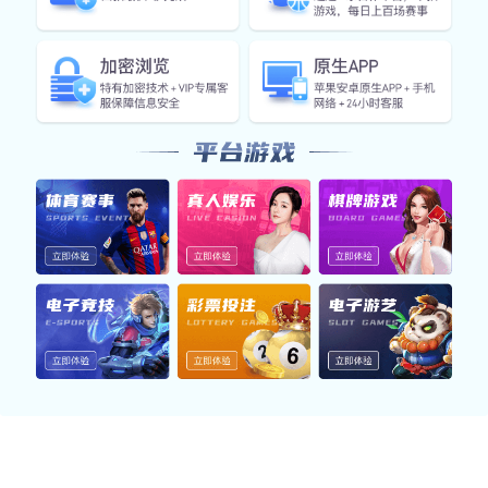
此外，罚球还与心理素质息息相关。在关键时刻能够
稳住心态，为球队贡献重要分数，将直接影响到比赛
结果。米切尔在这一点上表现出了极强的心理素质，
他能够在压力之下保持冷静，将自己练就成一名高效
的罚球手，这无疑为他赢得了更多机会。
2、突破冲筐的战术价值
随着现代篮球越来越强调空间利用和快速进攻，突破
冲筐成为一种普遍而有效的战术选择。米切尔凭借惊
人的速度和敏捷性，总能迅速找到突破口，一旦进入
禁区，不仅自己有得分机会，还能创造出助攻机会。
这种打法使得他成为对方防守者无法忽视的重要威
胁。
突破冲筐不仅是单打独斗，更是一种团队协作。在米