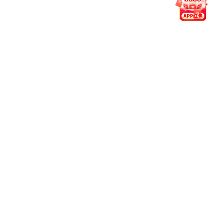
4、球迷支持不可或缺
对于任何一支职业篮球队而言，来自于球迷的支持都
是至关重要的一环。近期掘金获得佳绩，与热情洋溢
的主场氛围密切相关。在每一场主场比赛中，无论比
分如何变化，都有大量忠实粉丝呐喊助威，这极大地
增强了球队斗志，让所有选手倍感振奋。
同时，通过社交媒体及各种渠道，粉丝们也积极表达
着自己对球队表现的看法，这种互动关系让球队感受
到来自外界持续不断的信息反馈。无论是赞扬还是批
评，都促使俱乐部更加努力去改进和提升自己，以回
应广大支持者期待。而这种良性的互动则形成了一种
正向循环，有助于提升整体士气。