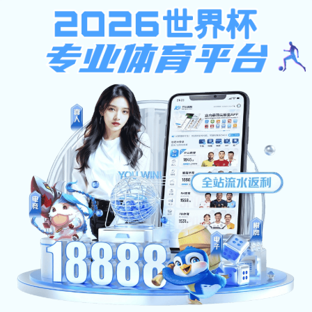
注册入口
全天更新 ·
杏宇官网
赛事
实时同步
无论您身在何处，
杏宇官网APP
为您带来高速、高
清、稳定的观赛体验。
下载客户端
网页端访问