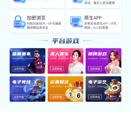
活应变，为他们赢得了一些本该落败的比赛。
最后，通过数据分析与对手研究，掘金队能够及时发
现对方弱点并进行针对性的布置。这种精细化管理让
球队能够迅速适应不同风格的对手，从而提高胜率。
战术上的成功转变为球队建立起信心，也是其逆袭的
重要原因之一。
2、核心球员发挥突出
一支优秀的球队往往需要有几个能够扛起大旗的核心
球员，而掘金队正是如此。在最近10场比赛中，约基
奇作为球队领袖，其全能表现成为胜利的重要保障。
他不仅能得分，更是在篮板和助攻方面贡献巨大，为
其他队友创造机会。
除了约基奇之外，穆雷也逐渐找回状态，在关键时刻