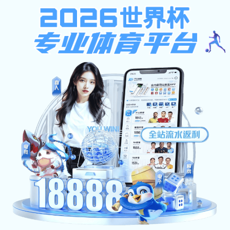
注册入口
全天更新 ·
杏宇官网
赛事
实时同步
无论您身在何处，
杏宇官网APP
为您带来高速、高
清、稳定的观赛体验。
下载客户端
网页端访问