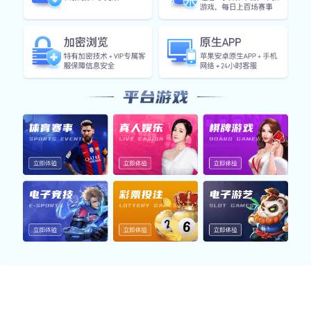
的状态。
此外，巴恩斯还引导文班认识到保持良好的身体状态
是多么重要，通过科学有效的康复训练来弥补因伤缺
席比赛造成的损失。这种传授不仅让文班明白了技术
层面的提升，更让他体会到了一个职业运动员应有的
责任感和使命感。
2、时间限制与康复策略
时间对于职业运动员来说是极其宝贵而紧迫的，在有
限的一段时间内，如何有效地实现康复和提升技能，
是每个球员必须面对的问题。对于刚经历过严重伤病
的文班而言，这一挑战尤为突出。在这个过程中，制
定合理而有效的康复计划显得尤为重要。